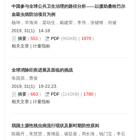
中国参与全球公共卫生治理的路径分析——以援助桑给巴尔
血吸虫病防治项目为例
杨坤，羊海涛，梁幼生，戴建荣，李伟，张键锋，何健
2019, 31(1): 14-18.
摘要
(
551
)
PDF
(955KB) (
1970
)
相关文章
|
计量指标
全球消除疟疾进展及面临的挑战
朱国鼎，曹俊
2019, 31(1): 19-22,23.
摘要
(
663
)
PDF
(1142KB) (
1780
)
相关文章
|
计量指标
我国土源性线虫病流行现状及新时期防控原则
陈颖丹，朱慧慧，黄继磊，诸廷俊，周长海，钱门宝，李石