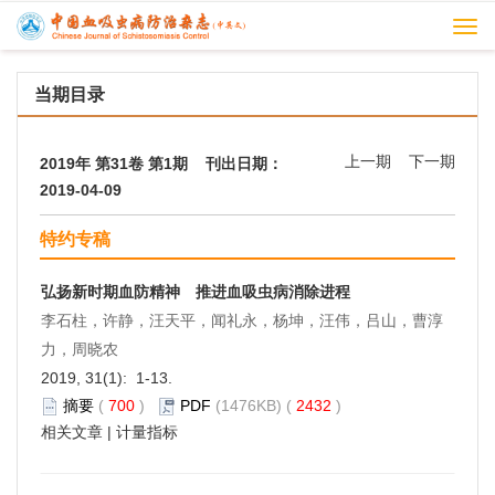
Togg
navi
当期目录
上一期
下一期
2019年 第31卷 第1期 刊出日期：
2019-04-09
特约专稿
弘扬新时期血防精神 推进血吸虫病消除进程
李石柱，许静，汪天平，闻礼永，杨坤，汪伟，吕山，曹淳
力，周晓农
2019, 31(1): 1-13.
摘要
(
700
)
PDF
(1476KB) (
2432
)
相关文章
|
计量指标