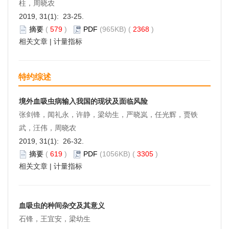
柱，周晓农
2019, 31(1): 23-25.
摘要
(
579
)
PDF
(965KB) (
2368
)
相关文章
|
计量指标
特约综述
境外血吸虫病输入我国的现状及面临风险
张剑锋，闻礼永，许静，梁幼生，严晓岚，任光辉，贾铁
武，汪伟，周晓农
2019, 31(1): 26-32.
摘要
(
619
)
PDF
(1056KB) (
3305
)
相关文章
|
计量指标
血吸虫的种间杂交及其意义
石锋，王宜安，梁幼生