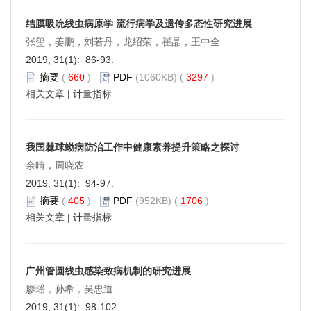
结膜吸吮线虫病原学 流行病学及遗传多态性研究进展
张玺，姜鹏，刘若丹，龙绍荣，崔晶，王中全
2019, 31(1): 86-93.
摘要
(
660
)
PDF
(1060KB) (
3297
)
相关文章
|
计量指标
我国棘球蚴病防治工作中健康素养提升策略之探讨
余晴，周晓农
2019, 31(1): 94-97.
摘要
(
405
)
PDF
(952KB) (
1706
)
相关文章
|
计量指标
广州管圆线虫感染致病机制的研究进展
廖瑶，孙希，吴忠道
2019, 31(1): 98-102.