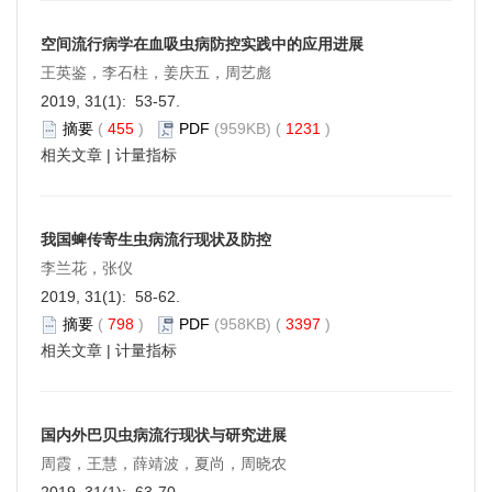
空间流行病学在血吸虫病防控实践中的应用进展
王英鉴，李石柱，姜庆五，周艺彪
2019, 31(1): 53-57.
摘要
(
455
)
PDF
(959KB) (
1231
)
相关文章
|
计量指标
我国蜱传寄生虫病流行现状及防控
李兰花，张仪
2019, 31(1): 58-62.
摘要
(
798
)
PDF
(958KB) (
3397
)
相关文章
|
计量指标
国内外巴贝虫病流行现状与研究进展
周霞，王慧，薛靖波，夏尚，周晓农
2019, 31(1): 63-70.