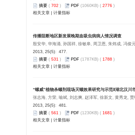
摘要
(
702
)
PDF
(1060KB) (
2776
)
相关文章
|
计量指标
传播阻断地区新发展晚期血吸虫病病人情况调查
殷安华, 华海涌, 孙国祥, 徐敏皋, 周卫恩, 朱炜成, 冯俊元
2013, 25(5): 477.
摘要
(
531
)
PDF
(1787KB) (
1788
)
相关文章
|
计量指标
“螺威”植物杀螺剂现场灭螺效果研究与示范Ⅱ湖北汉川
张志海, 方荣, 喻斌, 刘志爽, 赵泽军, 徐新文, 黄秀龙, 
2013, 25(5): 481.
摘要
(
561
)
PDF
(1230KB) (
1681
)
相关文章
|
计量指标