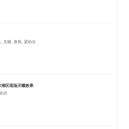
, 尤璐, 唐凤, 梁幼生
市湖区现场灭螺效果
贾铁武