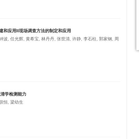
和应用II现场调查方法的制定和应用
钟波, 任光辉, 黄希宝, 林丹丹, 张世清, 许静, 李石柱, 郭家钢, 周
血清学检测能力
张联恒, 梁幼生