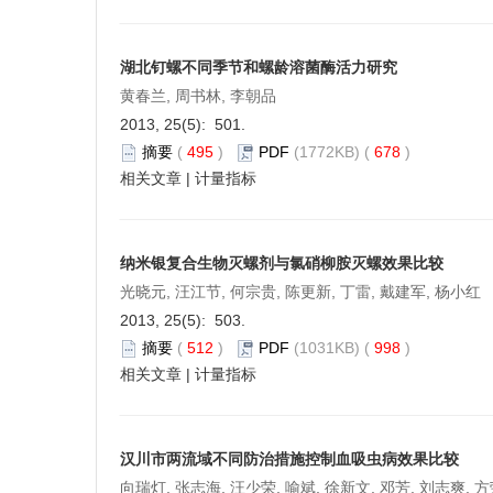
湖北钉螺不同季节和螺龄溶菌酶活力研究
黄春兰, 周书林, 李朝品
2013, 25(5): 501.
摘要
(
495
)
PDF
(1772KB) (
678
)
相关文章
|
计量指标
纳米银复合生物灭螺剂与氯硝柳胺灭螺效果比较
光晓元, 汪江节, 何宗贵, 陈更新, 丁雷, 戴建军, 杨小红
2013, 25(5): 503.
摘要
(
512
)
PDF
(1031KB) (
998
)
相关文章
|
计量指标
汉川市两流域不同防治措施控制血吸虫病效果比较
向瑞灯, 张志海, 汪少荣, 喻斌, 徐新文, 邓芳, 刘志爽, 