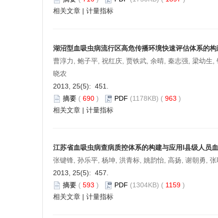
相关文章
|
计量指标
湖沼型血吸虫病流行区高危传播环境快速评估体系的构建
曹淳力, 鲍子平, 祝红庆, 贾铁武, 余晴, 秦志强, 梁幼生, 
晓农
2013, 25(5): 451.
摘要
(
690
)
PDF
(1178KB) (
963
)
相关文章
|
计量指标
江苏省血吸虫病查病质控体系的构建与应用Ⅰ县级人员
张键锋, 孙乐平, 杨坤, 洪青标, 姚韵怡, 高扬, 谢朝勇, 
2013, 25(5): 457.
摘要
(
593
)
PDF
(1304KB) (
1159
)
相关文章
|
计量指标