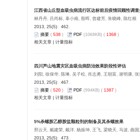
江西省山丘型血吸虫病流行区达标前后疫情回顾性调查
林丹丹, 吕尚标, 辜小南, 殷晖, 曾建芳, 朱晓峰, 陈红根
2013, 25(5): 462.
摘要
(
538
)
PDF
(1068KB) (
1368
)
相关文章
|
计量指标
四川芦山地震灾区血吸虫病防治效果阶段性评估
刘阳, 徐保华, 陈琳, 吴子松, 肖志勇, 王朝富, 谢明康, 张奕
2013, 25(5): 467.
摘要
(
520
)
PDF
(994KB) (
1387
)
相关文章
|
计量指标
5%杀螺胺乙醇胺盐颗粒剂的制备及其杀螺效果
邢云天, 戴建荣, 戴洋, 杨振坤, 王飞, 梁晓天, 马波, 曲国
2013, 25(5): 473.