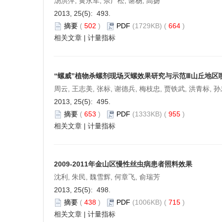
汤洪萍, 黄永军, 佘广松, 谢杨, 高扬
2013, 25(5): 493.
摘要
(
502
)
PDF
(1729KB) (
664
)
相关文章
|
计量指标
“螺威”植物杀螺剂现场灭螺效果研究与示范Ⅲ山丘地区
周云, 王志美, 张标, 谢德兵, 梅枝忠, 贾铁武, 洪青标, 
2013, 25(5): 495.
摘要
(
653
)
PDF
(1333KB) (
955
)
相关文章
|
计量指标
2009-2011年金山区慢性丝虫病患者照料效果
沈利, 朱民, 魏雪辉, 何章飞, 俞瑞芳
2013, 25(5): 498.
摘要
(
438
)
PDF
(1006KB) (
715
)
相关文章
|
计量指标