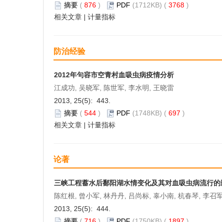
摘要
(
876
)
PDF
(1712KB) (
3768
)
相关文章
|
计量指标
防治经验
2012年句容市空青村血吸虫病疫情分析
江成功, 吴晓军, 陈世军, 李水明, 王晓雷
2013, 25(5): 443.
摘要
(
544
)
PDF
(1748KB) (
697
)
相关文章
|
计量指标
论著
三峡工程蓄水后鄱阳湖水情变化及其对血吸虫病流行的
陈红根, 曾小军, 林丹丹, 吕尚标, 辜小南, 杭春琴, 李召
2013, 25(5): 444.
摘要
(
716
)
PDF
(1750KB) (
1897
)