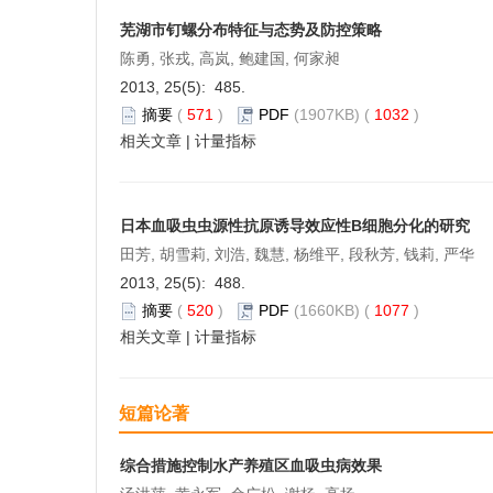
芜湖市钉螺分布特征与态势及防控策略
陈勇, 张戎, 高岚, 鲍建国, 何家昶
2013, 25(5): 485.
摘要
(
571
)
PDF
(1907KB) (
1032
)
相关文章
|
计量指标
日本血吸虫虫源性抗原诱导效应性B细胞分化的研究
田芳, 胡雪莉, 刘浩, 魏慧, 杨维平, 段秋芳, 钱莉, 严华
2013, 25(5): 488.
摘要
(
520
)
PDF
(1660KB) (
1077
)
相关文章
|
计量指标
短篇论著
综合措施控制水产养殖区血吸虫病效果