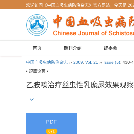
欢迎访问《中国血吸虫病防治杂志》官方网站，今天是
20
首页
期刊介绍
编委会
中国血吸虫病防治杂志
››
2009
,
Vol. 21
››
Issue (5)
: 430-4
• 短篇论著 •
乙胺嗪治疗丝虫性乳糜尿效果观察
PDF
671