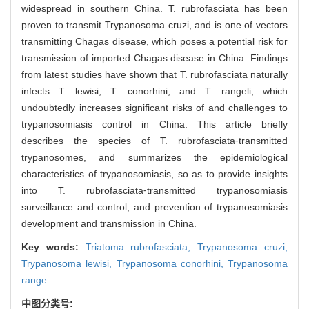
widespread in southern China. T. rubrofasciata has been
proven to transmit Trypanosoma cruzi, and is one of vectors
transmitting Chagas disease, which poses a potential risk for
transmission of imported Chagas disease in China. Findings
from latest studies have shown that T. rubrofasciata naturally
infects T. lewisi, T. conorhini, and T. rangeli, which
undoubtedly increases significant risks of and challenges to
trypanosomiasis control in China. This article briefly
describes the species of T. rubrofasciata⁃transmitted
trypanosomes, and summarizes the epidemiological
characteristics of trypanosomiasis, so as to provide insights
into T. rubrofasciata⁃transmitted trypanosomiasis
surveillance and control, and prevention of trypanosomiasis
development and transmission in China.
Key words:
Triatoma rubrofasciata,
Trypanosoma cruzi,
Trypanosoma lewisi,
Trypanosoma conorhini,
Trypanosoma
range
中图分类号: