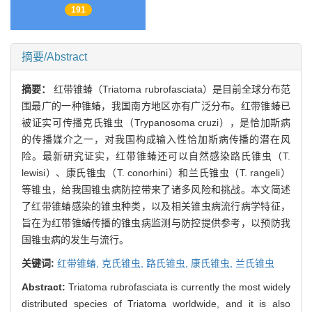
191
摘要/Abstract
摘要：
红带锥蝽（Triatoma rubrofasciata）是目前全球分布范
围最广的一种锥蝽，我国南方地区亦有广泛分布。红带锥蝽已
被证实可传播克氏锥虫（Trypanosoma cruzi），是恰加斯病
的传播媒介之一，对我国构成输入性恰加斯病传播的潜在风
险。最新研究证实，红带锥蝽还可以自然感染路氏锥虫（T.
lewisi）、康氏锥虫（T. conorhini）和兰氏锥虫（T. rangeli）
等锥虫，给我国锥虫病防控带来了诸多风险和挑战。本文简述
了红带锥蝽感染的锥虫种类，以及相关锥虫病流行病学特征，
旨在为红带锥蝽传播的锥虫病监测与防控提供参考，以预防我
国锥虫病的发生与流行。
关键词:
红带锥蝽,
克氏锥虫,
路氏锥虫,
康氏锥虫,
兰氏锥虫
Abstract:
Triatoma rubrofasciata is currently the most widely
distributed species of Triatoma worldwide, and it is also