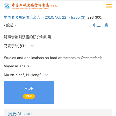
Togg
navi
中国血吸虫病防治杂志
››
2010
,
Vol. 22
››
Issue (3)
: 298-300.
• 综述 •
上一篇
钉螺食物引诱素的研究和利用
1
2
马安宁
|倪红
Studies and applications on food attractants to
Oncomelania
hupensis
snails
1
2
Ma An-ning
, Ni Hong
PDF
1348
摘要/Abstract