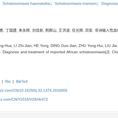
e； Schistosomiasis haematobia； Schistosomiasis mansoni； Diagnosi
贺勇, 丁国建, 朱永辉, 刘佳新, 荆群山, 王洪波, 任光辉, 邓奕. 非洲输入
g-Hua, LI Zhi-Jian, HE Yong, DING Guo-Jian, ZHU Yong-Hui, LIU Ji
iagnosis and treatment of imported African schistosomiasis[J]. Chin
|
Ris
|
BibTeX
xfzz.com/CN/10.16250/j.32.1374.2016005
fzz.com/CN/Y2016/V28/I4/472