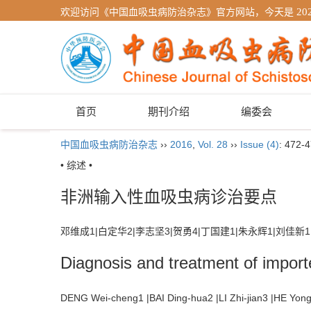
欢迎访问《中国血吸虫病防治杂志》官方网站，今天是
20
首页
期刊介绍
编委会
中国血吸虫病防治杂志
››
2016
,
Vol. 28
››
Issue (4)
: 472-4
• 综述 •
非洲输入性血吸虫病诊治要点
邓维成1|白定华2|李志坚3|贺勇4|丁国建1|朱永辉1|刘佳新
Diagnosis and treatment of import
DENG Wei-cheng1 |BAI Ding-hua2 |LI Zhi-jian3 |HE Yo