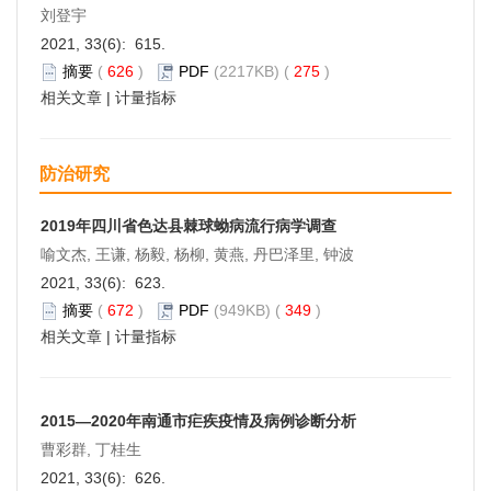
刘登宇
2021, 33(6): 615.
摘要
(
626
)
PDF
(2217KB) (
275
)
相关文章
|
计量指标
防治研究
2019年四川省色达县棘球蚴病流行病学调查
喻文杰, 王谦, 杨毅, 杨柳, 黄燕, 丹巴泽里, 钟波
2021, 33(6): 623.
摘要
(
672
)
PDF
(949KB) (
349
)
相关文章
|
计量指标
2015—2020年南通市疟疾疫情及病例诊断分析
曹彩群, 丁桂生
2021, 33(6): 626.