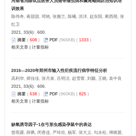
河南省消除试点医务人员猪带绦虫病和囊尾蚴病防治知识培
训效果
陈伟奇, 蒋甜甜, 邓艳, 张雅兰, 陈曦, 洪洋, 赵东阳, 蔺西萌, 张
红卫
2021, 33(6): 600.
摘要
(
608
)
PDF
(965KB) (
1333
)
相关文章
|
计量指标
2016—2020年郑州市输入性疟疾流行病学特征分析
高利华, 师佳佳, 张月泉, 吕明洁, 赵雪蕾, 刘颖, 王晓, 袁中良
2021, 33(6): 606.
摘要
(
638
)
PDF
(960KB) (
825
)
相关文章
|
计量指标
缺氧诱导因子⁃1在弓形虫感染孕鼠中的表达
曾雨露, 薛飒, 闭香连, 严玲欣, 杨军, 张大义, 勾永松, 傅晓茵,