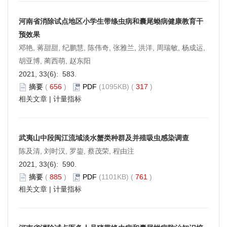
河南省消除试点地区小学生带绦虫病和囊尾蚴病健康教育干
预效果
邓艳, 蒋甜甜, 纪鹏慧, 陈伟奇, 张雅兰, 洪洋, 周瑞敏, 杨成运,
胡亚博, 蔺西萌, 赵东阳
2021, 33(6): 583.
摘要
(
656
)
PDF
(1095KB) (
317
)
相关文章
|
计量指标
武夷山中段闽江流域淡水蟹类种群及并殖吸虫感染调查
陈及清, 刘时汉, 罗鋆, 蔡茂荣, 程由注
2021, 33(6): 590.
摘要
(
885
)
PDF
(1101KB) (
761
)
相关文章
|
计量指标