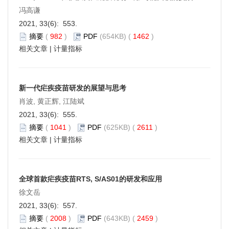
冯高谦
2021, 33(6): 553.
摘要
(
982
)
PDF
(654KB) (
1462
)
相关文章
|
计量指标
新一代疟疾疫苗研发的展望与思考
肖波, 黄正辉, 江陆斌
2021, 33(6): 555.
摘要
(
1041
)
PDF
(625KB) (
2611
)
相关文章
|
计量指标
全球首款疟疾疫苗RTS, S/AS01的研发和应用
徐文岳
2021, 33(6): 557.
摘要
(
2008
)
PDF
(643KB) (
2459
)