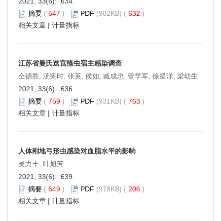
2021, 33(6): 634.
摘要
(
547
)
PDF
(902KB) (
632
)
相关文章
|
计量指标
江苏省曼氏迭宫绦虫宿主感染调查
仝德胜, 汤宪时, 张英, 侯如, 臧成忠, 管学军, 徐星洋, 梁幼生
2021, 33(6): 636.
摘要
(
759
)
PDF
(931KB) (
763
)
相关文章
|
计量指标
人体刚地弓形虫感染对血脂水平的影响
吴力丰, 叶旭芳
2021, 33(6): 639.
摘要
(
649
)
PDF
(978KB) (
206
)
相关文章
|
计量指标