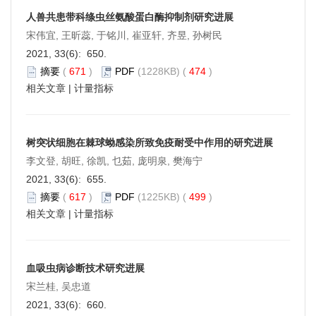
人兽共患带科绦虫丝氨酸蛋白酶抑制剂研究进展
宋伟宜, 王昕蕊, 于铭川, 崔亚轩, 齐昱, 孙树民
2021, 33(6): 650.
摘要
(
671
)
PDF
(1228KB) (
474
)
相关文章
|
计量指标
树突状细胞在棘球蚴感染所致免疫耐受中作用的研究进展
李文登, 胡旺, 徐凯, 乜茹, 庞明泉, 樊海宁
2021, 33(6): 655.
摘要
(
617
)
PDF
(1225KB) (
499
)
相关文章
|
计量指标
血吸虫病诊断技术研究进展
宋兰桂, 吴忠道
2021, 33(6): 660.