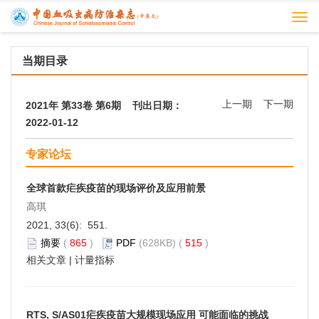
Togg
navi
当期目录
上一期
下一期
2021年 第33卷 第6期 刊出日期：
2022-01-12
专家论坛
全球首款疟疾疫苗的现场评价及应用前景
高琪
2021, 33(6): 551.
摘要
(
865
)
PDF
(628KB) (
515
)
相关文章
|
计量指标
RTS, S/AS01疟疾疫苗大规模现场应用 可能面临的挑战