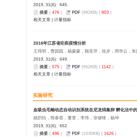
2019, 31(6): 645.
摘要
(
476
)
PDF
(992KB) (
803
)
相关文章
|
计量指标
2018年江苏省疟疾疫情分析
王伟明，曹园园，杨蒙蒙，顾亚萍，徐岁，周华云，朱
2019, 31(6): 649.
摘要
(
575
)
PDF
(952KB) (
1142
)
相关文章
|
计量指标
实验研究
血吸虫毛蚴动态自动识别系统在尼龙绢集卵 孵化法中
姚韵怡，熊春蓉，董萱，李伟，张键锋，杨坤
2019, 31(6): 652.
摘要
(
496
)
PDF
(1030KB) (
1626
)