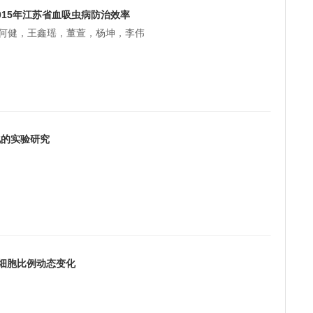
–2015年江苏省血吸虫病防治效率
何健，王鑫瑶，董萱，杨坤，李伟
化的实验研究
细胞比例动态变化