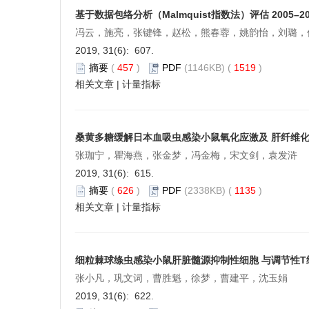
基于数据包络分析（Malmquist指数法）评估 2005
冯云，施亮，张键锋，赵松，熊春蓉，姚韵怡，刘璐，
2019, 31(6): 607.
摘要
(
457
)
PDF
(1146KB) (
1519
)
相关文章
|
计量指标
桑黄多糖缓解日本血吸虫感染小鼠氧化应激及 肝纤维
张珈宁，瞿海燕，张金梦，冯金梅，宋文剑，袁发浒
2019, 31(6): 615.
摘要
(
626
)
PDF
(2338KB) (
1135
)
相关文章
|
计量指标
细粒棘球绦虫感染小鼠肝脏髓源抑制性细胞 与调节性T
张小凡，巩文词，曹胜魁，徐梦，曹建平，沈玉娟
2019, 31(6): 622.