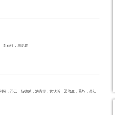
，李石柱，周晓农
刘璐，冯云，杭德荣，洪青标，黄轶昕，梁幼生，葛均，吴红