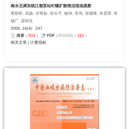
南水北调东线江都泵站钉螺扩散情况现场观察
黄轶昕, 高扬, 洪青标, 孙乐平, 杨坤, 李伟, 张键锋, 朱霞章, 朱
锡广, 梁幼生
2006, 18(4): 247.
摘要
(
503
)
PDF
(2825KB) (
162
)
相关文章
|
计量指标