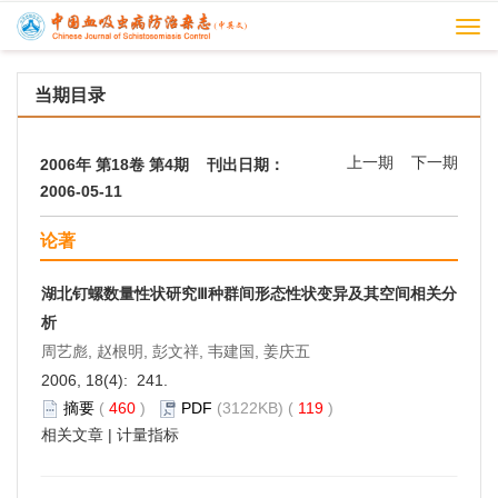
Togg
navi
当期目录
上一期
下一期
2006年 第18卷 第4期 刊出日期：
2006-05-11
论著
湖北钉螺数量性状研究Ⅲ种群间形态性状变异及其空间相关分
析
周艺彪, 赵根明, 彭文祥, 韦建国, 姜庆五
2006, 18(4): 241.
摘要
(
460
)
PDF
(3122KB) (
119
)
相关文章
|
计量指标