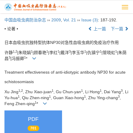
Togg
navi
中国血吸虫病防治杂志
››
2009
,
Vol. 21
››
Issue (3)
: 187-192.
• 论著 •
上一篇
下一篇
日本血吸虫抗独特型抗体NP30对急性血吸虫病的免疫治疗作用
1,2
1
1
1
3
1
1
1
许静
|朱晓娟
|顾春艳
|李红
|戴洋
|李玉华
|仇镇宁
|管晓虹
|朱荫
3
1
昌
|冯振卿
*
Treatment effectiveness of anti-idiotypic antibody NP30 for acute
schistosomiasis
1,2
1
1
1
3
Xu Jing
, Zhu Xiao-juan
, Gu Chun-yan
, Li Hong
, Dai Yang
, Li
1
1
1
3
Yu-hua
, Qiu Zhen-ning
, Guan Xiao-hong
, Zhu Ying-chang
,
1
Feng Zhen-qing
*
PDF
701