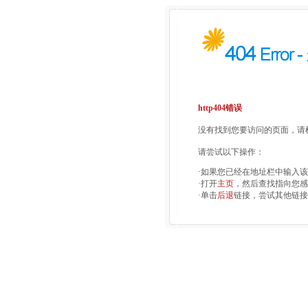
http404错误
没有找到您要访问的页面，请检
请尝试以下操作：
·如果您已经在地址栏中输入
·打开
主页
，然后查找指向您感
·单击
后退
链接，尝试其他链接