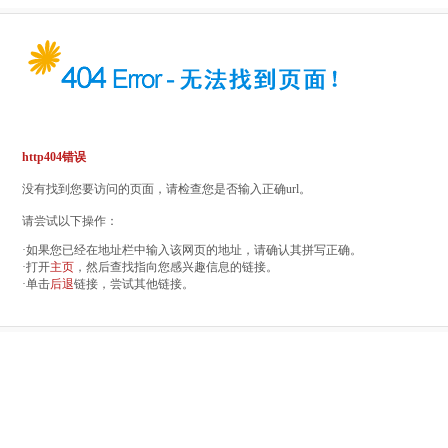
http404错误
没有找到您要访问的页面，请检查您是否输入正确url。
请尝试以下操作：
·如果您已经在地址栏中输入该网页的地址，请确认其拼写正确。
·打开
主页
，然后查找指向您感兴趣信息的链接。
·单击
后退
链接，尝试其他链接。