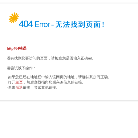
http404错误
没有找到您要访问的页面，请检查您是否输入正确url。
请尝试以下操作：
·如果您已经在地址栏中输入该网页的地址，请确认其拼写正确。
·打开
主页
，然后查找指向您感兴趣信息的链接。
·单击
后退
链接，尝试其他链接。