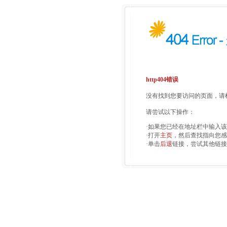
http404错误
没有找到您要访问的页面，请检
请尝试以下操作：
·如果您已经在地址栏中输入
·打开
主页
，然后查找指向您感
·单击
后退
链接，尝试其他链接