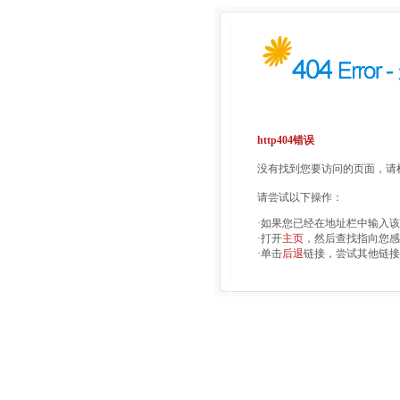
http404错误
没有找到您要访问的页面，请检
请尝试以下操作：
·如果您已经在地址栏中输入
·打开
主页
，然后查找指向您感
·单击
后退
链接，尝试其他链接