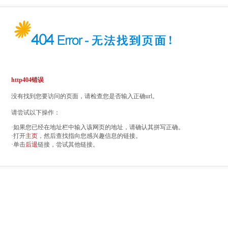
http404错误
没有找到您要访问的页面，请检查您是否输入正确url。
请尝试以下操作：
·如果您已经在地址栏中输入该网页的地址，请确认其拼写正确。
·打开
主页
，然后查找指向您感兴趣信息的链接。
·单击
后退
链接，尝试其他链接。