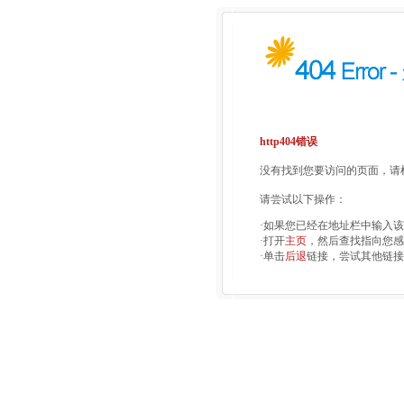
http404错误
没有找到您要访问的页面，请检
请尝试以下操作：
·如果您已经在地址栏中输入
·打开
主页
，然后查找指向您感
·单击
后退
链接，尝试其他链接