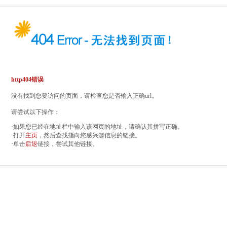
http404错误
没有找到您要访问的页面，请检查您是否输入正确url。
请尝试以下操作：
·如果您已经在地址栏中输入该网页的地址，请确认其拼写正确。
·打开
主页
，然后查找指向您感兴趣信息的链接。
·单击
后退
链接，尝试其他链接。