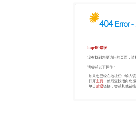
http404错误
没有找到您要访问的页面，请检
请尝试以下操作：
·如果您已经在地址栏中输入
·打开
主页
，然后查找指向您感
·单击
后退
链接，尝试其他链接